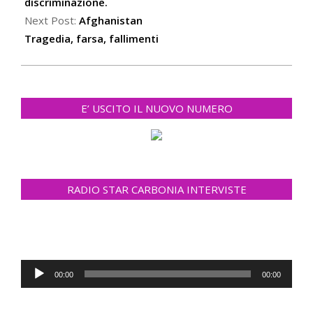
22
discriminazione.
Next Post:
Afghanistan
Tragedia, farsa, fallimenti
E’ USCITO IL NUOVO NUMERO
RADIO STAR CARBONIA INTERVISTE
Audio
00:00
00:00
Player