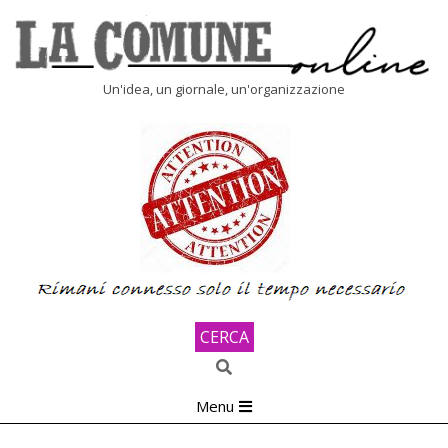
Skip
to
content
LA
Un'idea, un giornale, un'organizzazione
COMUNE
ONLINE
CERCA
Search
Primary
Menu
Navigation