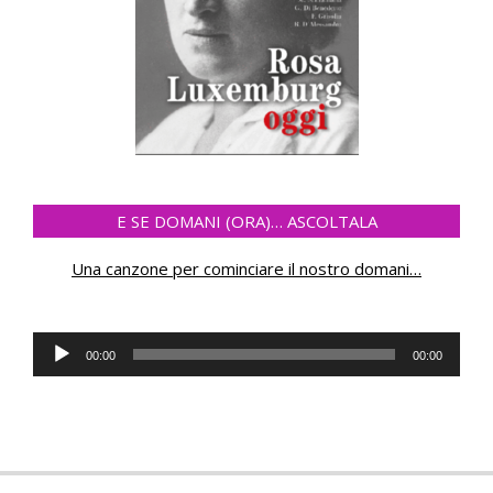
E SE DOMANI (ORA)… ASCOLTALA
Una canzone per cominciare il nostro domani
…
Audio
00:00
00:00
Player