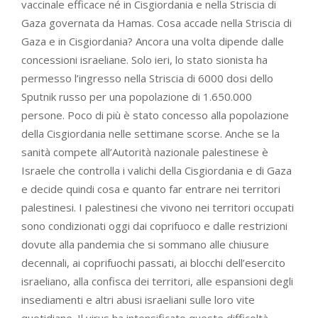
vaccinale efficace né in Cisgiordania e nella Striscia di
Gaza governata da Hamas. Cosa accade nella Striscia di
Gaza e in Cisgiordania? Ancora una volta dipende dalle
concessioni israeliane. Solo ieri, lo stato sionista ha
permesso l’ingresso nella Striscia di 6000 dosi dello
Sputnik russo per una popolazione di 1.650.000
persone. Poco di più è stato concesso alla popolazione
della Cisgiordania nelle settimane scorse. Anche se la
sanità compete all’Autorità nazionale palestinese è
Israele che controlla i valichi della Cisgiordania e di Gaza
e decide quindi cosa e quanto far entrare nei territori
palestinesi. I palestinesi che vivono nei territori occupati
sono condizionati oggi dai coprifuoco e dalle restrizioni
dovute alla pandemia che si sommano alle chiusure
decennali, ai coprifuochi passati, ai blocchi dell’esercito
israeliano, alla confisca dei territori, alle espansioni degli
insediamenti e altri abusi israeliani sulle loro vite
quotidiane. Il virus ha intensificato queste difficoltà