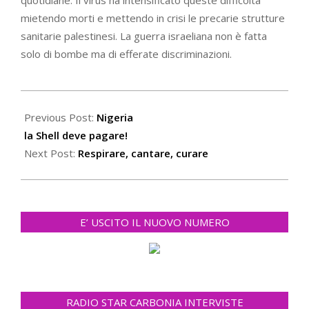
mietendo morti e mettendo in crisi le precarie strutture
sanitarie palestinesi. La guerra israeliana non è fatta
solo di bombe ma di efferate discriminazioni.
2021-
02-
Previous Post:
Nigeria
21
la Shell deve pagare!
Next Post:
Respirare, cantare, curare
E’ USCITO IL NUOVO NUMERO
RADIO STAR CARBONIA INTERVISTE