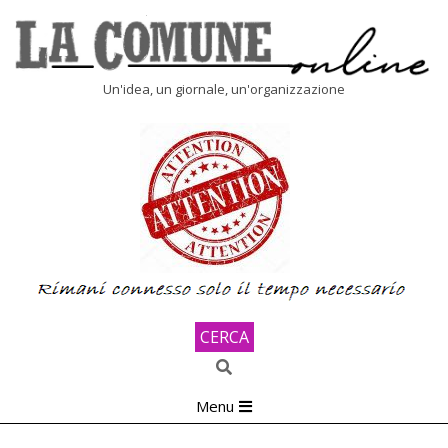
Skip
to
content
LA
Un'idea, un giornale, un'organizzazione
COMUNE
ONLINE
CERCA
Search
Primary
Menu
Navigation