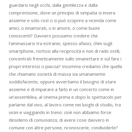
guardarsi negli occhi, dalla gentilezza e dalla
comprensione, dove un principio di simpatia si invera
assieme e solo così ci si può scoprire a vicenda come
amici, o innamorati, o in amore, o come buoni
conoscenti? Davvero possiamo credere che
l’ammassarsi tra estranei, spesso afasici, chini sugli
smartphone, riottosi alla reciprocità e non di rado ostili,
concentrati freneticamente sullo smanettare e sul fare i
propri interessi ci piaccia? Insomma crediamo che quella
che chiamano società di massa sia umanamente
soddisfacente, oppure avvertiamo il bisogno di stare
assieme e di imparare a farlo in un concerto come in
un’assemblea, al cinema prima e dopo lo spettacolo per
parlarne dal vivo, al lavoro come nei luoghi di studio, tra
vicini e viaggiando in treno: cioè non abbiamo forse
desiderio di
comunanza
, di avere cose davvero in
comune con altre persone, riconoscerle, condividerle?