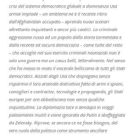
crisi del sistema democratico globale a dominanza Usa
ormai implode – un emblema ne è il recente ritiro
dall’Afghanistan occupato – aprendo nuovi scenari
altrettanto inquietanti e ancor più caotici. La criminale
aggressione russa ad un popolo dalla storia tormentata e
dalla recente ed oscura democrazia – come tutte del resto
– che accoglie nel suo esercito criminali neonazisti non è
solo una guerra ma un casus belli, letteralmente. Nel senso
che ha messo in moto il viscerale bellicismo di tutti gli Stati
democratici. Aizzati dagli Usa che dispiegano senza
risparmio il loro arsenale distruttivo fatto di armi e spioni,
consiglieri e contractor, tecnologie e propaganda, gli Stati
europei per ora obbediscono non senza qualche
inquietudine. La diplomazia tace o annaspa in viaggi
palesemente inutili e viene ignorata da Putin e sbeffeggiata
da Zelensky. Riprove, se ancora ce ne fosse bisogno, del
vero ruolo della politica come strumento ancillare