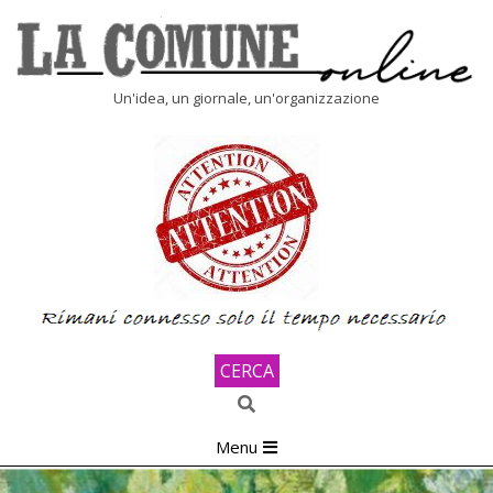
Skip
to
content
LA
Un'idea, un giornale, un'organizzazione
COMUNE
ONLINE
CERCA
Search
Primary
Menu
Navigation