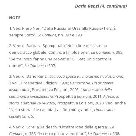
Dario Renzi (4. continua)
NOTE
1. Vedi Piero Neri, “Dalla Russia all’Urss alla Russia/1 e 2. È
sempre Stato”,
La Comune
, nn. 397 e 398.
2. Vedi di Barbara Spampinato “Nella fine del sistema
democratico globale. Comincia l’implosione”,
La Comune
, n. 395;
“Se tra indizi fanno una prova” e “Gli Stati Uniti contro le
donne”,
La Comune
, n.397.
3. Vedi di Dario Renzi,
La nuova epoca e il marxismo rivoluzionario
,
2 voll., Prospettiva Edizioni, 1996;
Democrazia. Un orizzonte
insuperabile
, Prospettiva Edizioni, 2003;
L’umanesimo della
comunanza rivoluzionaria
, Prospettiva Edizioni, 2011;
Adesso la
storia. Editoriali 2014-2020
, Prospettiva Edizioni, 2020. Vedi anche
“Nella storia che cambia. La sfida più grande”,
Umanesimo
socialista
, n. 5,
4. Vedi di Lorella Baldeschi “Un’altra idea della guerra”,
La
Comune
, n. 388; “In cerca di nuovi equilibri”,
La Comune
, n. 396.