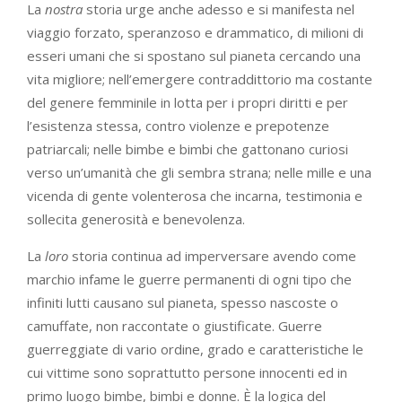
La
nostra
storia urge anche adesso e si manifesta nel
viaggio forzato, speranzoso e drammatico, di milioni di
esseri umani che si spostano sul pianeta cercando una
vita migliore; nell’emergere contraddittorio ma costante
del genere femminile in lotta per i propri diritti e per
l’esistenza stessa, contro violenze e prepotenze
patriarcali; nelle bimbe e bimbi che gattonano curiosi
verso un’umanità che gli sembra strana; nelle mille e una
vicenda di gente volenterosa che incarna, testimonia e
sollecita generosità e benevolenza.
La
loro
storia continua ad imperversare avendo come
marchio infame le guerre permanenti di ogni tipo che
infiniti lutti causano sul pianeta, spesso nascoste o
camuffate, non raccontate o giustificate. Guerre
guerreggiate di vario ordine, grado e caratteristiche le
cui vittime sono soprattutto persone innocenti ed in
primo luogo bimbe, bimbi e donne. È la logica del