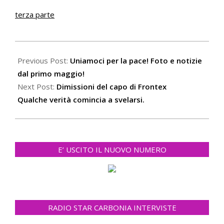
terza parte
2022-
05-
Previous Post:
Uniamoci per la pace! Foto e notizie
03
dal primo maggio!
Next Post:
Dimissioni del capo di Frontex
Qualche verità comincia a svelarsi.
E’ USCITO IL NUOVO NUMERO
RADIO STAR CARBONIA INTERVISTE