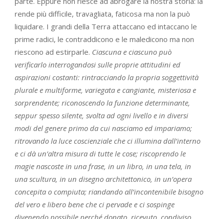
parte. Eppure non riesce ad abrogare la nostra storia: la
rende più difficile, travagliata, faticosa ma non la può
liquidare. I grandi della Terra attaccano ed intaccano le
prime radici, le contraddicono e le maledicono ma non
riescono ad estirparle.
Ciascuna e ciascuno può
verificarlo interrogandosi sulle proprie attitudini ed
aspirazioni costanti: rintracciando la propria soggettività
plurale e multiforme, variegata e cangiante, misteriosa e
sorprendente; riconoscendo la funzione determinante,
seppur spesso silente, svolta ad ogni livello e in diversi
modi del genere primo da cui nasciamo ed impariamo;
ritrovando la luce coscienziale che ci illumina dall’interno
e ci dà un’altra misura di tutte le cose; riscoprendo le
magie nascoste in una frase, in un libro, in una tela, in
una scultura, in un disegno architettonico, in un’opera
concepita o compiuta; riandando all’incontenibile bisogno
del vero e libero bene che ci pervade e ci sospinge
divenendo possibile perché donato, ricevuto, condiviso.