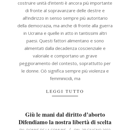
costruire unità d’intenti è ancora più importante
di fronte al sopravanzare delle destre e
all’indirizzo in senso sempre più autoritario
della democrazia, ma anche di fronte alla guerra
in Ucraina e quelle in atto in tantissimi altri
paesi. Questi fattori alimentano e sono
alimentati dalla decadenza coscienziale e
valoriale e comportano un grave
peggioramento del contesto, soprattutto per
le donne. Ciò significa sempre più violenza e
femminicidi, ma
LEGGI TUTTO
Giù le mani dal diritto d’aborto
Difendiamo la nostra libertà di scelta
2022-
BY:
DONNE DE LA COMUNE
ON:
28 GIUGNO 2022