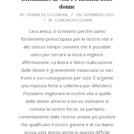
donne
2022-
BY:
DONNE DE LA COMUNE
ON:
8 FEBBRAIO 2022
IN:
COMUNICATI
,
DONNE
02-
08
Cara amica, ti scriviamo perché siamo
fortemente preoccupate per le nostre vite e
allo stesso tempo convinte che è possibile
unirci per cercare la nostra migliore
affermazione. La libera e felice realizzazione
delle donne è gravemente minacciata su vari
fronti e con conseguenze per tutti. È urgente
una risposta forte e collettiva per difenderci.
Possiamo migliorare le nostre vite e quelle
delle donne attorno a noi se mettiamo in
comune le nostre forze, se partiamo
convintamente dalle risorse umane più positive
che qualificano il nostro genere e di cui diamo
prova ogni giorno anche in questo difficile