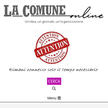
Skip
to
content
LA
Un'idea, un giornale, un'organizzazione
COMUNE
ONLINE
CERCA
Search
Primary
Menu
Navigation