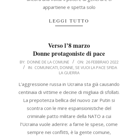
appartiene e spetta solo
LEGGI TUTTO
Verso l’8 marzo
Donne protagoniste di pace
2022-
BY:
DONNE DE LA COMUNE
ON:
26 FEBBRAIO 2022
IN:
COMUNICATI
,
DONNE
,
SE VUOI LA PACE SFIDA
02-
LA GUERRA
26
L’aggressione russa in Ucraina sta già causando
centinaia di vittime e decine di migliaia di sfollati.
La prepotenza bellica del nuovo zar Putin si
scontra con le mire espansionistiche del
criminale patto militare della NATO a cui
l’Ucraina vuole aderire: a farne le spese, come
sempre nei conflitti, è la gente comune,