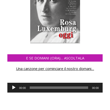
E SE DOMANI (ORA)… ASCOLTALA
Una canzone per cominciare il nostro domani
…
Audio
00:00
00:00
Player