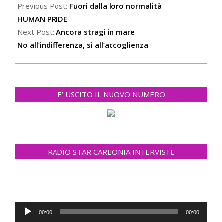
06-
Previous Post:
Fuori dalla loro normalità
13
HUMAN PRIDE
Next Post:
Ancora stragi in mare
No all’indifferenza, sì all’accoglienza
E’ USCITO IL NUOVO NUMERO
RADIO STAR CARBONIA INTERVISTE
Audio
00:00
00:00
Player