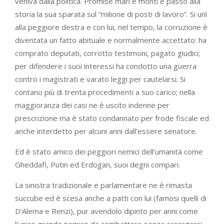
veniva dalla politica. Promise mari e monti e passò alla
storia la sua sparata sul “milione di posti di lavoro”. Si unì
alla peggiore destra e con lui, nel tempo, la corruzione è
diventata un fatto abituale e normalmente accettato: ha
comprato deputati, corrotto testimoni, pagato giudici;
per difendere i suoi interessi ha condotto una guerra
contro i magistrati e varato leggi per cautelarsi. Si
contano più di trenta procedimenti a suo carico; nella
maggioranza dei casi ne è uscito indenne per
prescrizione ma è stato condannato per frode fiscale ed
anche interdetto per alcuni anni dall’essere senatore.
Ed è stato amico dei peggiori nemici dell’umanità come
Gheddafi, Putin ed Erdogan, suoi degni compari.
La sinistra tradizionale e parlamentare ne è rimasta
succube ed è scesa anche a patti con lui (famosi quelli di
D’Alema e Renzi), pur avendolo dipinto per anni come
l’unico grande nemico da combattere senza accorgersi