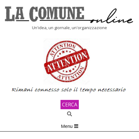
Skip
to
content
LA
Un'idea, un giornale, un'organizzazione
COMUNE
ONLINE
CERCA
Search
Primary
Menu
Navigation