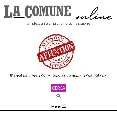
Skip
to
content
LA
Un'idea, un giornale, un'organizzazione
COMUNE
ONLINE
CERCA
Search
Primary
Menu
Navigation