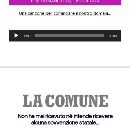
E SE DOMANI (ORA)… ASCOLTALA
Una canzone per cominciare il nostro domani
…
Audio
00:00
00:00
Player
Non ha mai ricevuto né intende ricevere
alcuna sovvenzione statale…