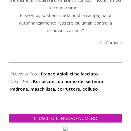
e conosciamoci!
E, se vuoi, sostienici nella nostra campagna di
autofinanziamento “Essere più umani contro la
disumanizzazione”!
La Comune
2023-
06-
Previous Post:
Franco Asioli ci ha lasciato
12
Next Post:
Berlusconi, un uomo del sistema
Padrone, maschilista, corruttore, colluso
E’ USCITO IL NUOVO NUMERO