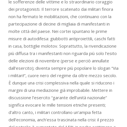
le sofferenze delle vittime e lo straordinario coraggio
dei protagonisti. Il terrore scatenato dai militari finora
non ha fermato le mobilitazioni, che continuano con la
partecipazione di decine di migliaia di manifestanti in
molte città del paese. Nei cortei spuntano le prime
misure di autodifesa: giubbotti antiproiettili, caschi fatti
in casa, bottiglie molotov. Soprattutto, la rivendicazione
più diffusa tra i manifestanti non riguarda più solo l’esito
delle elezioni di novembre (perse e perciò annullate
dall’esercito); diventa sempre più popolare lo slogan “Via
i militari!”, cuore nero del regime da oltre mezzo secolo.
È dunque una crisi complessiva nella quale si riducono i
margini di una mediazione già improbabile. Mettere in
discussione l’esercito “garante dell’unità nazionale”
significa evocare le mille tensioni etniche presenti;
d’altro canto, i militari controllano un’ampia fetta
dell’economia, anch’essa trascinata nella crisi: il prezzo
del petrolio è aumentato del 15% in poche settimane e,