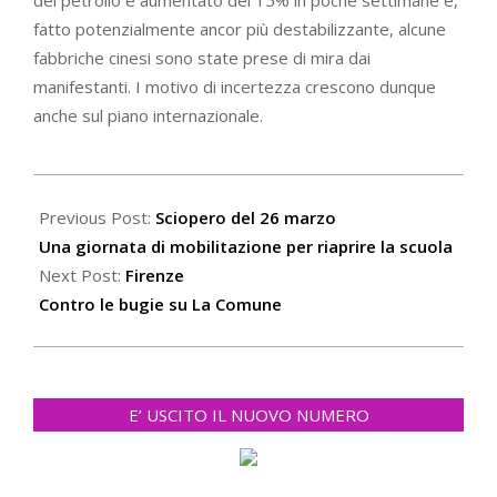
fatto potenzialmente ancor più destabilizzante, alcune
fabbriche cinesi sono state prese di mira dai
manifestanti. I motivo di incertezza crescono dunque
anche sul piano internazionale.
2021-
03-
Previous Post:
Sciopero del 26 marzo
30
Una giornata di mobilitazione per riaprire la scuola
Next Post:
Firenze
Contro le bugie su La Comune
E’ USCITO IL NUOVO NUMERO