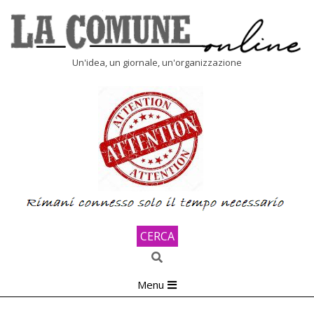
Skip
to
content
LA
Un'idea, un giornale, un'organizzazione
COMUNE
ONLINE
CERCA
Search
Primary
Menu
Navigation