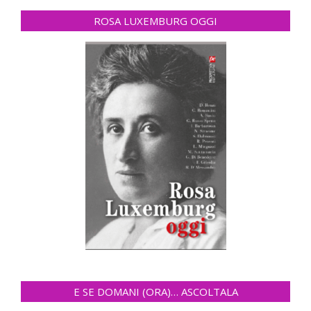
ROSA LUXEMBURG OGGI
E SE DOMANI (ORA)… ASCOLTALA