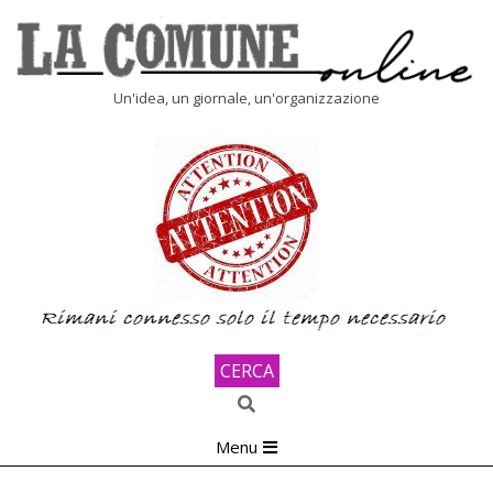
Skip
to
content
LA
Un'idea, un giornale, un'organizzazione
COMUNE
ONLINE
CERCA
Search
Primary
Menu
Navigation