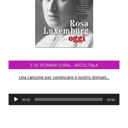
E SE DOMANI (ORA)… ASCOLTALA
Una canzone per cominciare il nostro domani
…
Audio
00:00
00:00
Player