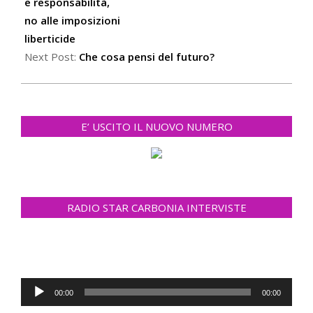
22
e responsabilità,
no alle imposizioni
liberticide
Next Post:
Che cosa pensi del futuro?
E’ USCITO IL NUOVO NUMERO
RADIO STAR CARBONIA INTERVISTE
Audio
00:00
00:00
Player