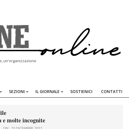
le, un'organizzazione
SEZIONI
IL GIORNALE
SOSTIENICI
CONTATTI
Primary
Navigation
Menu
ile
 e molte incognite
ON:
23 DICEMBRE 2021