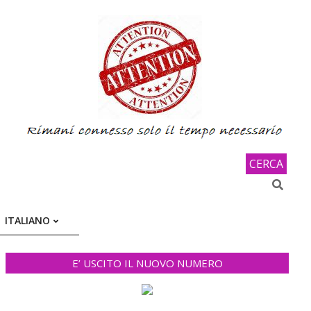
CERCA
Search
ITALIANO
E’ USCITO IL NUOVO NUMERO