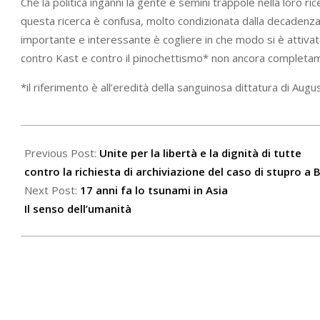
Che la politica inganni la gente e semini trappole nella loro
questa ricerca è confusa, molto condizionata dalla decadenza e
importante e interessante è cogliere in che modo si è attiva
contro Kast e contro il pinochettismo* non ancora completame
*il riferimento è all’eredità della sanguinosa dittatura di Aug
2021-
12-
Previous Post:
Unite per la libertà e la dignità di tutte
23
contro la richiesta di archiviazione del caso di stupro a
Next Post:
17 anni fa lo tsunami in Asia
Il senso dell’umanità