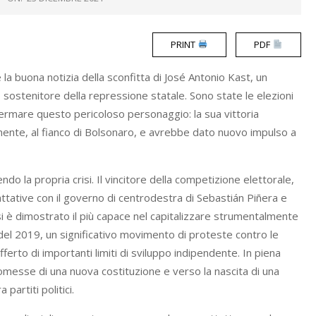
PRINT
PDF
 la buona notizia della sconfitta di José Antonio Kast, un
, sostenitore della repressione statale. Sono state le elezioni
i fermare questo pericoloso personaggio: la sua vittoria
tinente, al fianco di Bolsonaro, e avrebbe dato nuovo impulso a
endo la propria crisi. Il vincitore della competizione elettorale,
ttative con il governo di centrodestra di Sebastián Piñera e
e si è dimostrato il più capace nel capitalizzare strumentalmente
 del 2019, un significativo movimento di proteste contro le
rto di importanti limiti di sviluppo indipendente. In piena
omesse di una nuova costituzione e verso la nascita di una
artiti politici.