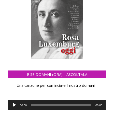
E SE DOMANI (ORA)… ASCOLTALA
Una canzone per cominciare il nostro domani
…
Audio
00:00
00:00
Player