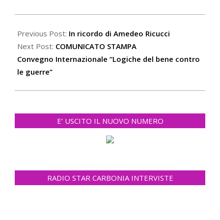
2022-
07-
Previous Post:
In ricordo di Amedeo Ricucci
13
Next Post:
COMUNICATO STAMPA
Convegno Internazionale “Logiche del bene contro
le guerre”
E’ USCITO IL NUOVO NUMERO
RADIO STAR CARBONIA INTERVISTE