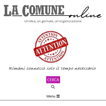
Skip
to
content
LA
Un'idea, un giornale, un'organizzazione
COMUNE
ONLINE
CERCA
Search
Primary
Menu
Navigation