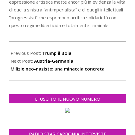
espressione artistica mette ancor più in evidenza la viltà
di quella sinistra “antimperialista” e di quegli intellettuali
“progressisti” che esprimono acritica solidarietà con
questo regime liberticida e totalmente criminale.
2020-
12-
Previous Post:
Trump il Boia
18
Next Post:
Austria-Germania
Milizie neo-naziste: una minaccia concreta
E’ USCITO IL NUOVO NUMERO
RADIO STAR CARBONIA INTERVISTE