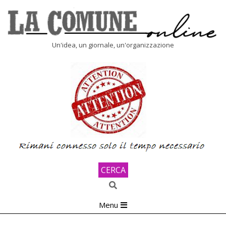
Skip
to
content
LA
Un'idea, un giornale, un'organizzazione
COMUNE
ONLINE
CERCA
Search
Primary
Menu
Navigation