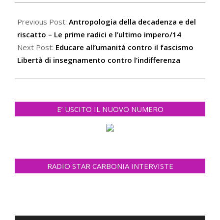
2023-
02-
Previous Post:
Antropologia della decadenza e del
21
riscatto – Le prime radici e l’ultimo impero/14
Next Post:
Educare all’umanità contro il fascismo
Libertà di insegnamento contro l’indifferenza
E’ USCITO IL NUOVO NUMERO
RADIO STAR CARBONIA INTERVISTE