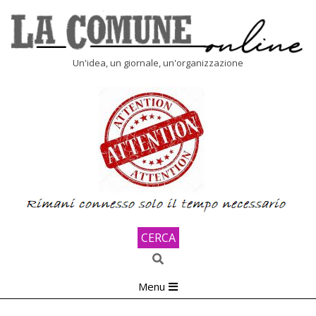
Skip
to
content
LA
Un'idea, un giornale, un'organizzazione
COMUNE
ONLINE
CERCA
Search
Primary
Menu
Navigation