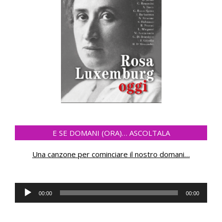
E SE DOMANI (ORA)… ASCOLTALA
Una canzone per cominciare il nostro domani
…
Audio
00:00
00:00
Player