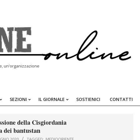
le, un'organizzazione
SEZIONI
IL GIORNALE
SOSTIENICI
CONTATTI
Primary
Navigation
Menu
ssione della Cisgiordania
 dei bantustan
UGNO 2020
TAGGED:
MEDIOORIENTE