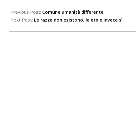
2020-
06-
Previous Post:
Comune umanità differente
15
Next Post:
Le razze non esistono, le etnie invece sì