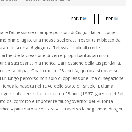
PRINT
PDF
are l’annessione di ampie porzioni di Cisgiordania – come
imo primo luglio. Una mossa scellerata, respinta in blocco dai
tato lo scorso 6 giugno a Tel Aviv – solidali con le
apartheid e la creazione di veri e propri bantustan in cui
uncia sacrosanta ma monca. L’annessione della Cisgiordania,
 “processo di pace” nato morto 23 anni fa; qualora si dovesse
 di un lungo percorso non solo di oppressione, ma di negazione
i fonda la nascita nel 1948 dello Stato di Israele. L’ultima
ogne: sulle terre che occupa da 53 anni (1967, guerra dei Sei
iato dal corrotto e impotente “autogoverno” dell’Autorità
dice – piuttosto si realizza – attraverso la negazione di ogni