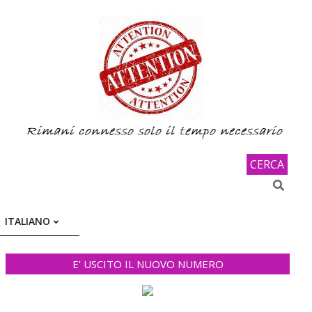
CERCA
Search
ITALIANO
E’ USCITO IL NUOVO NUMERO