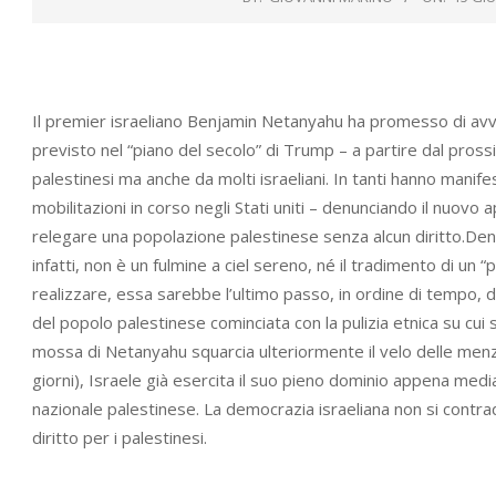
Il premier israeliano Benjamin Netanyahu ha promesso di avvi
previsto nel “piano del secolo” di Trump – a partire dal pross
palestinesi ma anche da molti israeliani. In tanti hanno manifes
mobilitazioni in corso negli Stati uniti – denunciando il nuovo 
relegare una popolazione palestinese senza alcun diritto.Den
infatti, non è un fulmine a ciel sereno, né il tradimento di un
realizzare, essa sarebbe l’ultimo passo, in ordine di tempo,
del popolo palestinese cominciata con la pulizia etnica su cui s
mossa di Netanyahu squarcia ulteriormente il velo delle menz
giorni), Israele già esercita il suo pieno dominio appena med
nazionale palestinese. La democrazia israeliana non si contrad
diritto per i palestinesi.