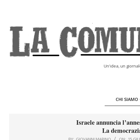
Skip
to
content
LA
Un'idea, un giorna
COMUNE
ONLINE
CHI SIAMO
Israele annuncia l’anne
La democrazia
BY:
GIOVANNI MARINO
ON:
15 GI