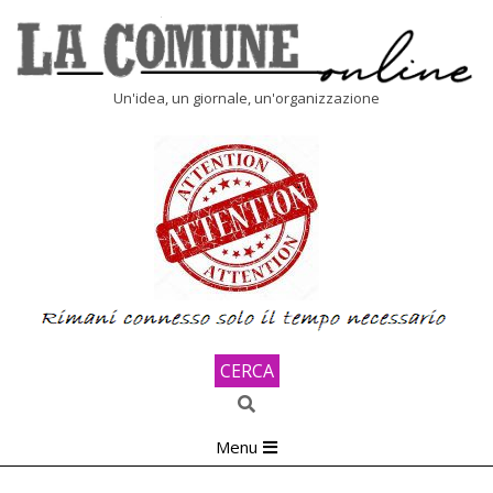
Skip
to
content
LA
Un'idea, un giornale, un'organizzazione
COMUNE
ONLINE
CERCA
Search
Primary
Menu
Navigation