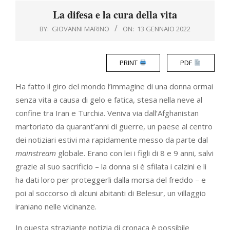
Menu
La difesa e la cura della vita
BY:
GIOVANNI MARINO
ON:
13 GENNAIO 2022
PRINT
PDF
Ha fatto il giro del mondo l’immagine di una donna ormai
senza vita a causa di gelo e fatica, stesa nella neve al
confine tra Iran e Turchia. Veniva via dall’Afghanistan
martoriato da quarant’anni di guerre, un paese al centro
dei notiziari estivi ma rapidamente messo da parte dal
mainstream
globale. Erano con lei i figli di 8 e 9 anni, salvi
grazie al suo sacrificio – la donna si è sfilata i calzini e li
ha dati loro per proteggerli dalla morsa del freddo – e
poi al soccorso di alcuni abitanti di Belesur, un villaggio
iraniano nelle vicinanze.
In questa straziante notizia di cronaca è possibile