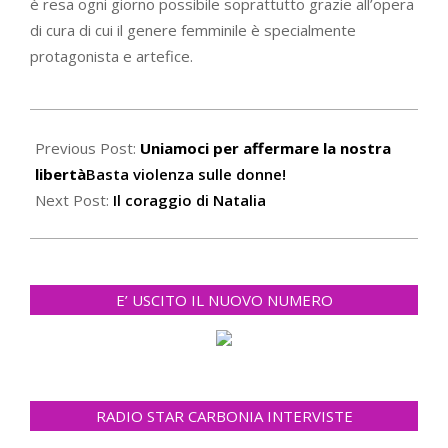
è resa ogni giorno possibile soprattutto grazie all’opera
di cura di cui il genere femminile è specialmente
protagonista e artefice.
2022-
01-
Previous Post:
Uniamoci per affermare la nostra
13
libertà
Basta violenza sulle donne!
Next Post:
Il coraggio di Natalia
E’ USCITO IL NUOVO NUMERO
RADIO STAR CARBONIA INTERVISTE