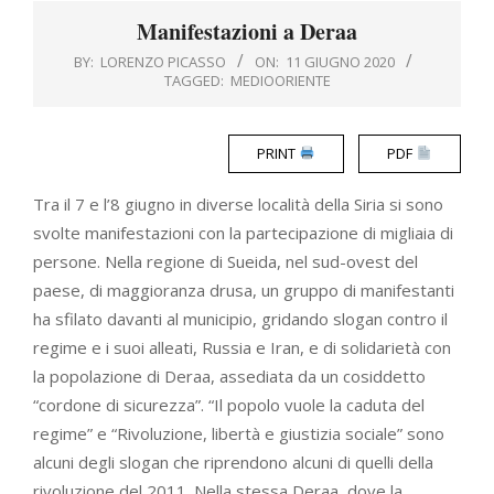
Menu
Manifestazioni a Deraa
BY:
LORENZO PICASSO
ON:
11 GIUGNO 2020
TAGGED:
MEDIOORIENTE
PRINT
PDF
Tra il 7 e l’8 giugno in diverse località della Siria si sono
svolte manifestazioni con la partecipazione di migliaia di
persone. Nella regione di Sueida, nel sud-ovest del
paese, di maggioranza drusa, un gruppo di manifestanti
ha sfilato davanti al municipio, gridando slogan contro il
regime e i suoi alleati, Russia e Iran, e di solidarietà con
la popolazione di Deraa, assediata da un cosiddetto
“cordone di sicurezza”. “Il popolo vuole la caduta del
regime” e “Rivoluzione, libertà e giustizia sociale” sono
alcuni degli slogan che riprendono alcuni di quelli della
rivoluzione del 2011. Nella stessa Deraa, dove la