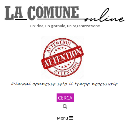
Skip
to
content
LA
Un'idea, un giornale, un'organizzazione
COMUNE
ONLINE
CERCA
Search
Primary
Menu
Navigation