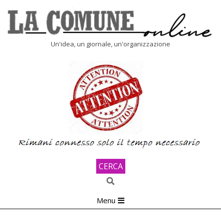
Skip
to
content
LA
Un'idea, un giornale, un'organizzazione
COMUNE
ONLINE
CERCA
Search
Primary
Menu
Navigation