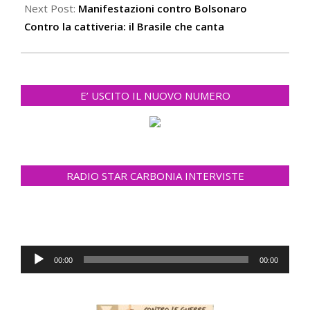
02
Next Post:
Manifestazioni contro Bolsonaro
Contro la cattiveria: il Brasile che canta
E’ USCITO IL NUOVO NUMERO
RADIO STAR CARBONIA INTERVISTE
Audio
00:00
00:00
Player