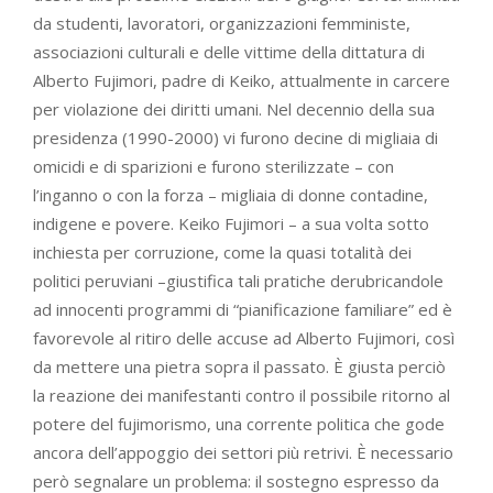
da studenti, lavoratori, organizzazioni femministe,
associazioni culturali e delle vittime della dittatura di
Alberto Fujimori, padre di Keiko, attualmente in carcere
per violazione dei diritti umani. Nel decennio della sua
presidenza (1990-2000) vi furono decine di migliaia di
omicidi e di sparizioni e furono sterilizzate – con
l’inganno o con la forza – migliaia di donne contadine,
indigene e povere. Keiko Fujimori – a sua volta sotto
inchiesta per corruzione, come la quasi totalità dei
politici peruviani –giustifica tali pratiche derubricandole
ad innocenti programmi di “pianificazione familiare” ed è
favorevole al ritiro delle accuse ad Alberto Fujimori, così
da mettere una pietra sopra il passato. È giusta perciò
la reazione dei manifestanti contro il possibile ritorno al
potere del fujimorismo, una corrente politica che gode
ancora dell’appoggio dei settori più retrivi. È necessario
però segnalare un problema: il sostegno espresso da