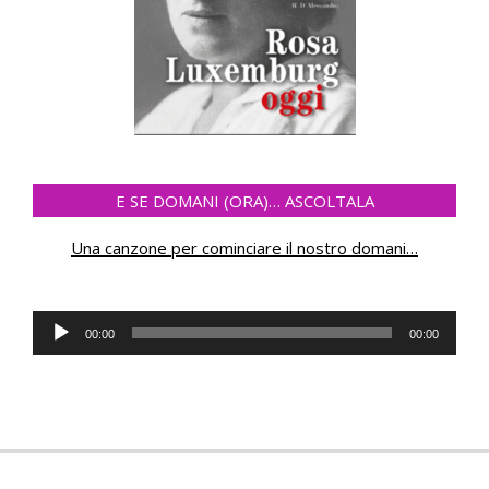
E SE DOMANI (ORA)… ASCOLTALA
Una canzone per cominciare il nostro domani
…
Audio
00:00
00:00
Player