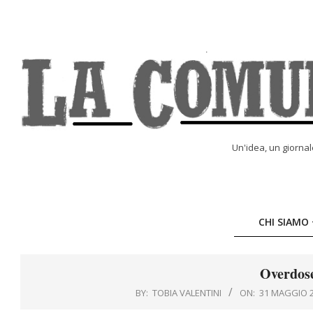
Skip
to
content
LA
Un'idea, un giorna
COMUNE
ONLINE
CHI SIAMO
Overdose
BY:
TOBIA VALENTINI
ON:
31 MAGGIO 