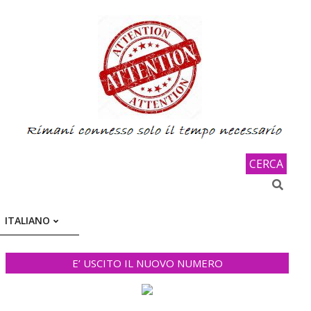
CERCA
Search
ITALIANO
E’ USCITO IL NUOVO NUMERO