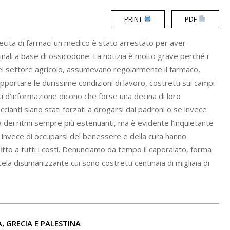
PRINT
PDF
lecita di farmaci un medico è stato arrestato per aver
cinali a base di ossicodone. La notizia è molto grave perché i
i nel settore agricolo, assumevano regolarmente il farmaco,
opportare le durissime condizioni di lavoro, costretti sui campi
ti d’informazione dicono che forse una decina di loro
anti siano stati forzati a drogarsi dai padroni o se invece
 dei ritmi sempre più estenuanti, ma è evidente l’inquietante
 invece di occuparsi del benessere e della cura hanno
fitto a tutti i costi. Denunciamo da tempo il caporalato, forma
ela disumanizzante cui sono costretti centinaia di migliaia di
A, GRECIA E PALESTINA