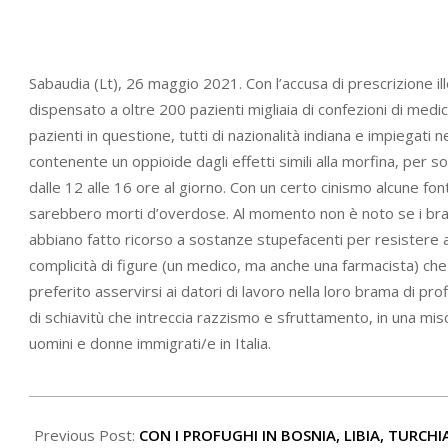
Sabaudia (Lt), 26 maggio 2021. Con l’accusa di prescrizione il
dispensato a oltre 200 pazienti migliaia di confezioni di medi
pazienti in questione, tutti di nazionalità indiana e impiegat
contenente un oppioide dagli effetti simili alla morfina, per s
dalle 12 alle 16 ore al giorno. Con un certo cinismo alcune fon
sarebbero morti d’overdose. Al momento non è noto se i bracci
abbiano fatto ricorso a sostanze stupefacenti per resistere a
complicità di figure (un medico, ma anche una farmacista) che
preferito asservirsi ai datori di lavoro nella loro brama di pro
di schiavitù che intreccia razzismo e sfruttamento, in una misc
uomini e donne immigrati/e in Italia.
2021-
05-
Previous Post:
CON I PROFUGHI IN BOSNIA, LIBIA, TURCHI