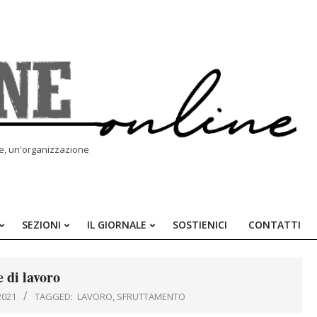
le, un'organizzazione
SEZIONI
IL GIORNALE
SOSTIENICI
CONTATTI
Primary
Navigation
Menu
 di lavoro
2021
TAGGED:
LAVORO
,
SFRUTTAMENTO