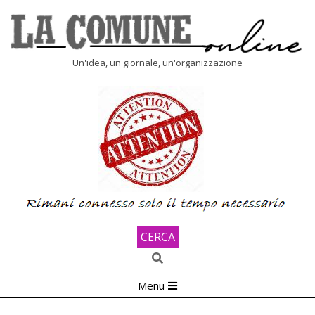
Skip
to
content
LA
Un'idea, un giornale, un'organizzazione
COMUNE
ONLINE
CERCA
Search
Primary
Menu
Navigation