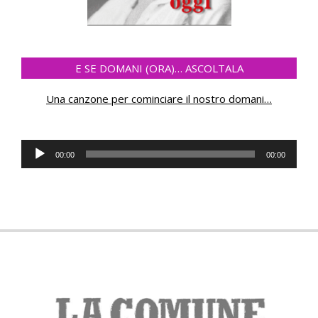
E SE DOMANI (ORA)… ASCOLTALA
Una canzone per cominciare il nostro domani
…
Audio
00:00
00:00
Player