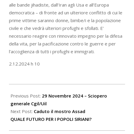
alle bande jihadiste, dall’Iran agli Usa e all’Europa
democratica – di fronte ad un ulteriore conflitto di cui le
prime vittime saranno donne, bimbe/i e la popolazione
civile e che vedrà ulteriori profughi e sfollati. E’
necessario reagire con rinnovato impegno per la difesa
della vita, per la pacificazione contro le guerre e per
l’accoglienza di tutti i profughi e immigrati.
2.12.2024 h 10
2024-
12-
Previous Post:
29 Novembre 2024 – Sciopero
02
generale Cgil/Uil
Next Post:
Caduto il mostro Assad
QUALE FUTURO PER I POPOLI SIRIANI?