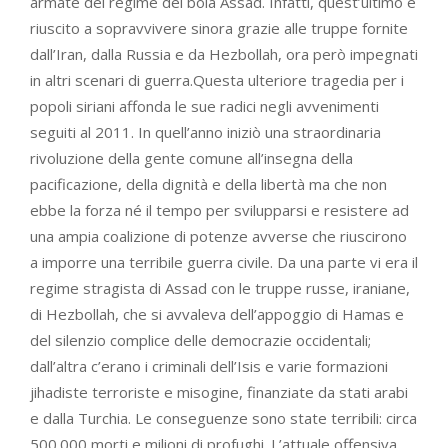
armate del regime del boia Assad. Infatti, quest’ultimo è
riuscito a sopravvivere sinora grazie alle truppe fornite
dall’Iran, dalla Russia e da Hezbollah, ora però impegnati
in altri scenari di guerra.Questa ulteriore tragedia per i
popoli siriani affonda le sue radici negli avvenimenti
seguiti al 2011. In quell’anno iniziò una straordinaria
rivoluzione della gente comune all’insegna della
pacificazione, della dignità e della libertà ma che non
ebbe la forza né il tempo per svilupparsi e resistere ad
una ampia coalizione di potenze avverse che riuscirono
a imporre una terribile guerra civile. Da una parte vi era il
regime stragista di Assad con le truppe russe, iraniane,
di Hezbollah, che si avvaleva dell’appoggio di Hamas e
del silenzio complice delle democrazie occidentali;
dall’altra c’erano i criminali dell’Isis e varie formazioni
jihadiste terroriste e misogine, finanziate da stati arabi
e dalla Turchia. Le conseguenze sono state terribili: circa
500.000 morti e milioni di profughi. L’attuale offensiva