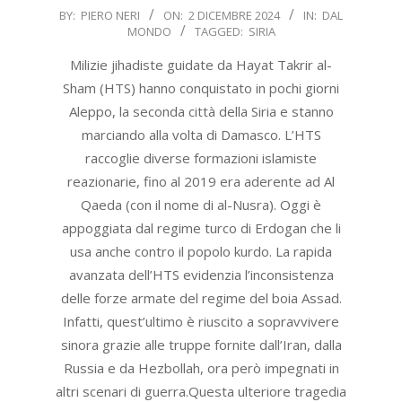
2024-
BY:
PIERO NERI
ON:
2 DICEMBRE 2024
IN:
DAL
MONDO
TAGGED:
SIRIA
12-
02
Milizie jihadiste guidate da Hayat Takrir al-
Sham (HTS) hanno conquistato in pochi giorni
Aleppo, la seconda città della Siria e stanno
marciando alla volta di Damasco. L’HTS
raccoglie diverse formazioni islamiste
reazionarie, fino al 2019 era aderente ad Al
Qaeda (con il nome di al-Nusra). Oggi è
appoggiata dal regime turco di Erdogan che li
usa anche contro il popolo kurdo. La rapida
avanzata dell’HTS evidenzia l’inconsistenza
delle forze armate del regime del boia Assad.
Infatti, quest’ultimo è riuscito a sopravvivere
sinora grazie alle truppe fornite dall’Iran, dalla
Russia e da Hezbollah, ora però impegnati in
altri scenari di guerra.Questa ulteriore tragedia