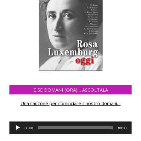
E SE DOMANI (ORA)… ASCOLTALA
Una canzone per cominciare il nostro domani
…
Audio
00:00
00:00
Player