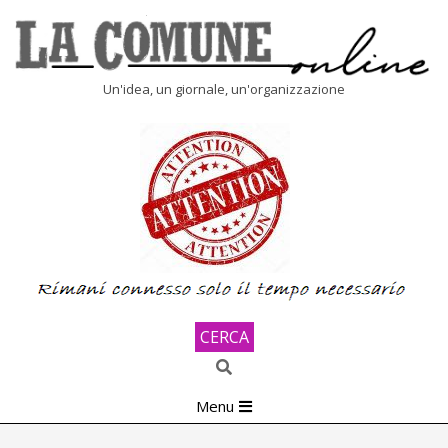
Skip
to
content
LA
Un'idea, un giornale, un'organizzazione
COMUNE
ONLINE
CERCA
Search
Primary
Menu
Navigation