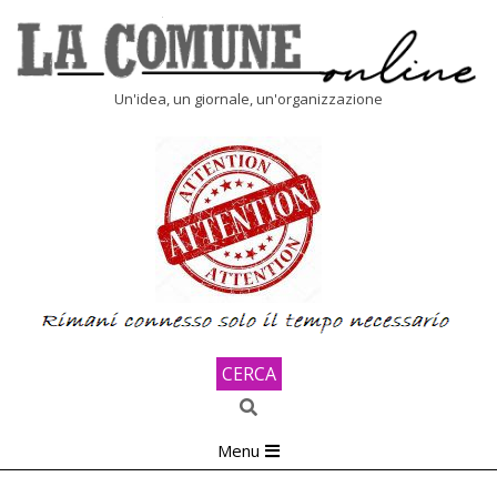
Skip
to
content
LA
Un'idea, un giornale, un'organizzazione
COMUNE
ONLINE
CERCA
Search
Primary
Menu
Navigation