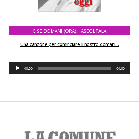
E SE DOMANI (ORA)… ASCOLTALA
Una canzone per cominciare il nostro domani
…
Audio
00:00
00:00
Player