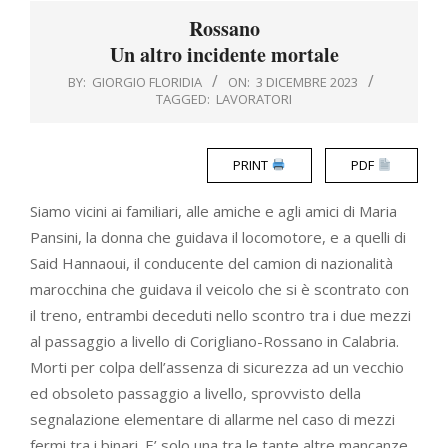
Menu
Rossano
Un altro incidente mortale
BY:
GIORGIO FLORIDIA
ON:
3 DICEMBRE 2023
TAGGED:
LAVORATORI
PRINT
PDF
Siamo vicini ai familiari, alle amiche e agli amici di Maria
Pansini, la donna che guidava il locomotore, e a quelli di
Said Hannaoui, il conducente del camion di nazionalità
marocchina che guidava il veicolo che si è scontrato con
il treno, entrambi deceduti nello scontro tra i due mezzi
al passaggio a livello di Corigliano-Rossano in Calabria.
Morti per colpa dell’assenza di sicurezza ad un vecchio
ed obsoleto passaggio a livello, sprovvisto della
segnalazione elementare di allarme nel caso di mezzi
fermi tra i binari. E’ solo una tra le tante altre mancanze