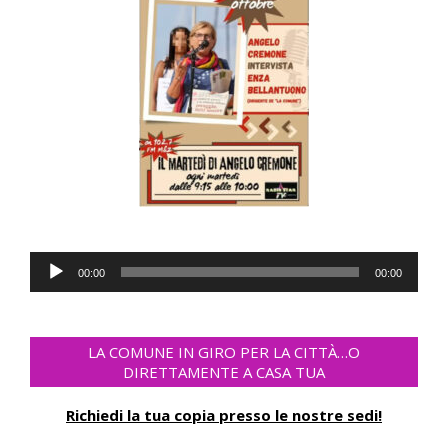
Audio
00:00
00:00
Player
LA COMUNE IN GIRO PER LA CITTÀ…O
DIRETTAMENTE A CASA TUA
Richiedi la tua copia presso le nostre sedi!