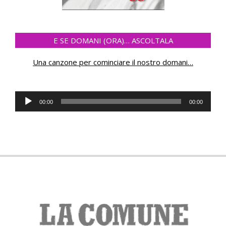
E SE DOMANI (ORA)… ASCOLTALA
Una canzone per cominciare il nostro domani
…
Audio
00:00
00:00
Player