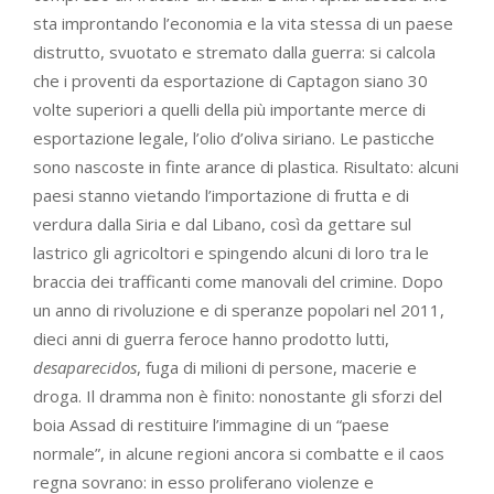
sta improntando l’economia e la vita stessa di un paese
distrutto, svuotato e stremato dalla guerra: si calcola
che i proventi da esportazione di Captagon siano 30
volte superiori a quelli della più importante merce di
esportazione legale, l’olio d’oliva siriano. Le pasticche
sono nascoste in finte arance di plastica. Risultato: alcuni
paesi stanno vietando l’importazione di frutta e di
verdura dalla Siria e dal Libano, così da gettare sul
lastrico gli agricoltori e spingendo alcuni di loro tra le
braccia dei trafficanti come manovali del crimine. Dopo
un anno di rivoluzione e di speranze popolari nel 2011,
dieci anni di guerra feroce hanno prodotto lutti,
desaparecidos
, fuga di milioni di persone, macerie e
droga. Il dramma non è finito: nonostante gli sforzi del
boia Assad di restituire l’immagine di un “paese
normale”, in alcune regioni ancora si combatte e il caos
regna sovrano: in esso proliferano violenze e