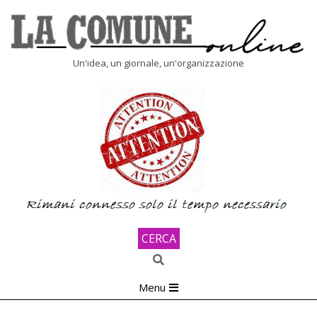
Skip
to
content
LA
Un'idea, un giornale, un'organizzazione
COMUNE
ONLINE
CERCA
Search
Primary
Menu
Navigation