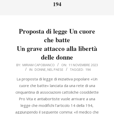
Menu
194
Proposta di legge Un cuore
che batte
Un grave attacco alla libertà
delle donne
2023-
BY:
MIRIAM CAPOBIANCO
ON:
11 NOVEMBRE 2023
IN:
DONNE
,
NEL PAESE
TAGGED:
194
11-
11
La proposta di legge di iniziativa popolare «Un
cuore che batte» lanciata da una rete di una
cinquantina di associazioni cattoliche cosiddette
Pro Vita e antiabortiste vuole arrivare a una
legge che modifichi l’articolo 14 della 194,
aggiungendo il seguente comma: «Il medico che