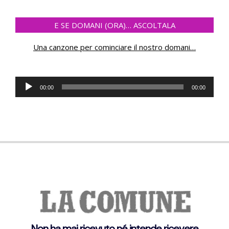
E SE DOMANI (ORA)… ASCOLTALA
Una canzone per cominciare il nostro domani
…
Audio
00:00
00:00
Player
Non ha mai ricevuto né intende ricevere