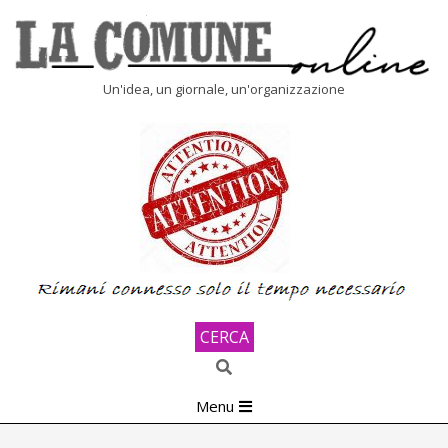
Skip
to
content
LA
Un'idea, un giornale, un'organizzazione
COMUNE
ONLINE
CERCA
Search
Primary
Menu
Navigation