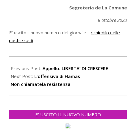
Segreteria de La Comune
8 ottobre 2023
E’ uscito il nuovo numero del giornale …
richiedilo nelle
nostre sedi
2023-
10-
Previous Post:
Appello: LIBERTA’ DI CRESCERE
09
Next Post:
L’offensiva di Hamas
Non chiamatela resistenza
E’ USCITO IL NUOVO NUMERO