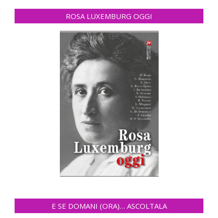
ROSA LUXEMBURG OGGI
E SE DOMANI (ORA)… ASCOLTALA