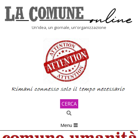
Skip
to
content
LA
Un'idea, un giornale, un'organizzazione
COMUNE
ONLINE
CERCA
Search
Primary
Menu
Navigation