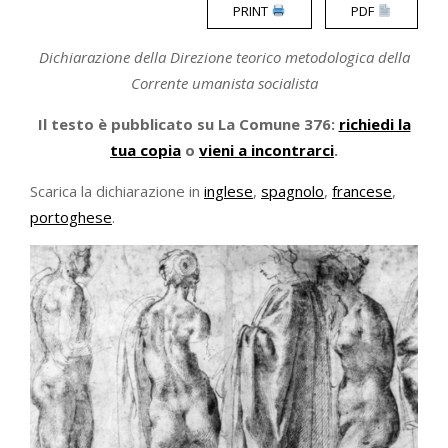
PRINT
PDF
Dichiarazione della Direzione teorico metodologica della
Corrente umanista socialista
Il testo è pubblicato su La Comune 376:
richiedi la
tua copia
o
vieni a incontrarci
.
Scarica la dichiarazione in
inglese
,
spagnolo
,
francese
,
portoghese
.