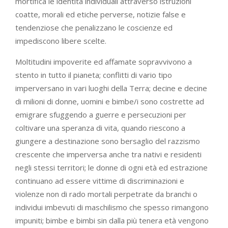
mortifica le identità individuali attraverso istruzioni
coatte, morali ed etiche perverse, notizie false e
tendenziose che penalizzano le coscienze ed
impediscono libere scelte.
Moltitudini impoverite ed affamate sopravvivono a
stento in tutto il pianeta; conflitti di vario tipo
imperversano in vari luoghi della Terra; decine e decine
di milioni di donne, uomini e bimbe/i sono costrette ad
emigrare sfuggendo a guerre e persecuzioni per
coltivare una speranza di vita, quando riescono a
giungere a destinazione sono bersaglio del razzismo
crescente che imperversa anche tra nativi e residenti
negli stessi territori; le donne di ogni età ed estrazione
continuano ad essere vittime di discriminazioni e
violenze non di rado mortali perpetrate da branchi o
individui imbevuti di maschilismo che spesso rimangono
impuniti; bimbe e bimbi sin dalla più tenera età vengono