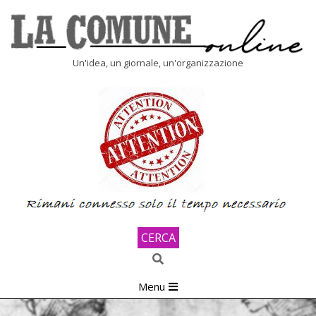
Skip
to
content
LA
Un'idea, un giornale, un'organizzazione
COMUNE
ONLINE
CERCA
Search
Primary
Menu
Navigation