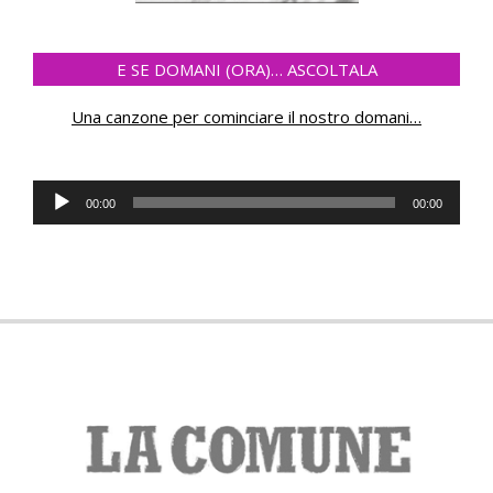
E SE DOMANI (ORA)… ASCOLTALA
Una canzone per cominciare il nostro domani
…
Audio
00:00
00:00
Player