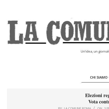
Skip
to
content
LA
Un'idea, un giorna
COMUNE
ONLINE
CHI SIAMO
Elezioni re
Vota contr
BY:
LA COMUNE ROMA
ON:
3 F