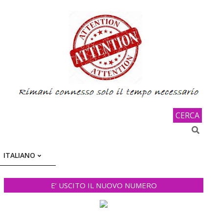
CERCA
Search
ITALIANO
E’ USCITO IL NUOVO NUMERO