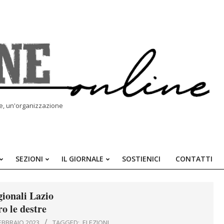
le, un'organizzazione
SEZIONI
IL GIORNALE
SOSTIENICI
CONTATTI
Primary
Navigation
Menu
gionali Lazio
o le destre
EBBRAIO 2023
TAGGED:
ELEZIONI