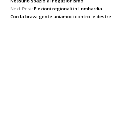
03
Nessuno spazio al negazionismo
Next Post:
Elezioni regionali in Lombardia
Con la brava gente uniamoci contro le destre