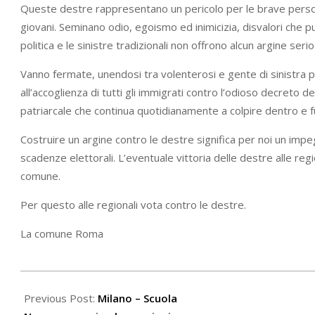
Queste destre rappresentano un pericolo per le brave persone,
giovani. Seminano odio, egoismo ed inimicizia, disvalori che 
politica e le sinistre tradizionali non offrono alcun argine serio
Vanno fermate, unendosi tra volenterosi e gente di sinistra per d
all’accoglienza di tutti gli immigrati contro l’odioso decreto d
patriarcale che continua quotidianamente a colpire dentro e 
Costruire un argine contro le destre significa per noi un impegn
scadenze elettorali. L’eventuale vittoria delle destre alle re
comune.
Per questo alle regionali vota contro le destre.
La comune Roma
2023-
02-
Previous Post:
Milano – Scuola