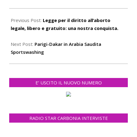
2021-
01-
Previous Post:
Legge per il diritto all’aborto
06
legale, libero e gratuito: una nostra conquista.
Next Post:
Parigi-Dakar in Arabia Saudita
Sportswashing
E’ USCITO IL NUOVO NUMERO
RADIO STAR CARBONIA INTERVISTE