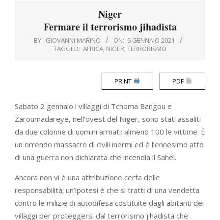
Menu
Niger
Fermare il terrorismo jihadista
BY:
GIOVANNI MARINO
ON:
6 GENNAIO 2021
TAGGED:
AFRICA
,
NIGER
,
TERRORISMO
PRINT
PDF
Sabato 2 gennaio i villaggi di Tchoma Bangou e
Zaroumadareye, nell’ovest del Niger, sono stati assaliti
da due colonne di uomini armati: almeno 100 le vittime. È
un orrendo massacro di civili inermi ed è l’ennesimo atto
di una guerra non dichiarata che incendia il Sahel.
Ancora non vi è una attribuzione certa delle
responsabilità; un’ipotesi è che si tratti di una vendetta
contro le milizie di autodifesa costituite dagli abitanti dei
villaggi per proteggersi dal terrorismo jihadista che