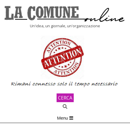
Skip
to
content
LA
Un'idea, un giornale, un'organizzazione
COMUNE
ONLINE
CERCA
Search
Primary
Menu
Navigation