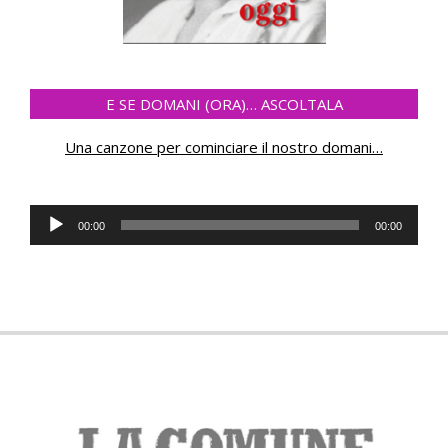
E SE DOMANI (ORA)… ASCOLTALA
Una canzone per cominciare il nostro domani
…
Audio
00:00
00:00
Player