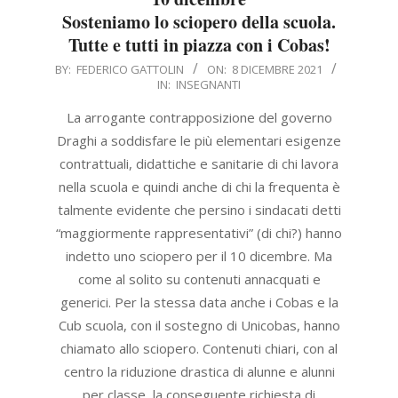
Sosteniamo lo sciopero della scuola.
Tutte e tutti in piazza con i Cobas!
2021-
BY:
FEDERICO GATTOLIN
ON:
8 DICEMBRE 2021
IN:
INSEGNANTI
12-
08
La arrogante contrapposizione del governo
Draghi a soddisfare le più elementari esigenze
contrattuali, didattiche e sanitarie di chi lavora
nella scuola e quindi anche di chi la frequenta è
talmente evidente che persino i sindacati detti
“maggiormente rappresentativi” (di chi?) hanno
indetto uno sciopero per il 10 dicembre. Ma
come al solito su contenuti annacquati e
generici. Per la stessa data anche i Cobas e la
Cub scuola, con il sostegno di Unicobas, hanno
chiamato allo sciopero. Contenuti chiari, con al
centro la riduzione drastica di alunne e alunni
per classe, la conseguente richiesta di