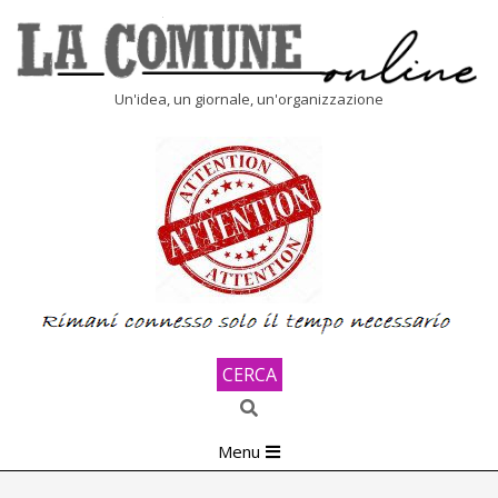
Skip
to
content
LA
Un'idea, un giornale, un'organizzazione
COMUNE
ONLINE
CERCA
Search
Primary
Menu
Navigation