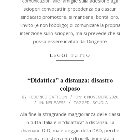
comunicazioni alle famiglie sulla adesione agli
scioperi convocati in precedenza da ciascun
sindacato promotore, si mantiene, bontà loro,
l’invito (e non l’obbligo) di comunicare la propria
intenzione sullo sciopero, ma si prevede che si
possa essere invitati dal Dirigente
LEGGI TUTTO
“Didattica” a distanza: disastro
colposo
2020-
BY:
FEDERICO GATTOLIN
ON:
6 NOVEMBRE 2020
IN:
NEL PAESE
TAGGED:
SCUOLA
11-
06
Alla fine la stragrande maggioranza delle classi
in tutta Italia è in “didattica” a distanza. La
chiamano DID, ma è peggio della DAD, perché
ancora più stringente di quella imposta la