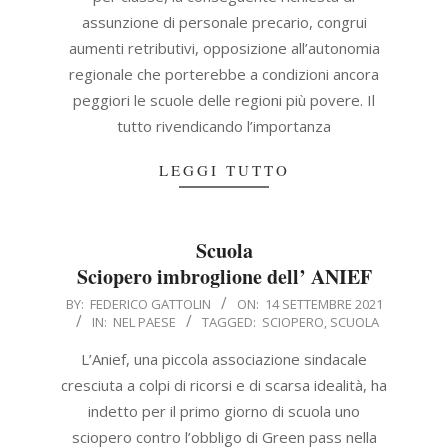
assunzione di personale precario, congrui
aumenti retributivi, opposizione all’autonomia
regionale che porterebbe a condizioni ancora
peggiori le scuole delle regioni più povere. Il
tutto rivendicando l’importanza
LEGGI TUTTO
Scuola
Sciopero imbroglione dell’ ANIEF
2021-
BY:
FEDERICO GATTOLIN
ON:
14 SETTEMBRE 2021
IN:
NEL PAESE
TAGGED:
SCIOPERO
,
SCUOLA
09-
14
L’Anief, una piccola associazione sindacale
cresciuta a colpi di ricorsi e di scarsa idealità, ha
indetto per il primo giorno di scuola uno
sciopero contro l’obbligo di Green pass nella