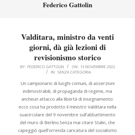
Menu
Federico Gattolin
Valditara, ministro da venti
giorni, dà già lezioni di
revisionismo storico
2022-
BY:
FEDERICO GATTOLIN
ON:
13 NOVEMBRE 2022
IN:
SENZA CATEGORIA
11-
13
Un campionario di luoghi comuni, di asserzioni
indimostrabili, di propaganda di regime, ma
ancheun attacco alla libertà di insegnamento:
ecco cosa ha prodotto il ministro Valditara nella
suacircolare del 9 novembre sull’abbattimento
del muro di Berlino.Senza mai citare Stalin, che
capeggiò quell’orrenda caricatura del socialismo