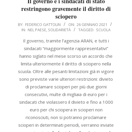
Il governo e i sindacati di stato
restringono gravemente il diritto di
sciopero
2021-
BY:
FEDERICO GATTOLIN
ON:
26 GENNAIO 2021
IN:
NEL PAESE
,
SOLIDARIETÀ
TAGGED:
SCUOLA
01-
26
Il governo, tramite l’agenzia ARAN, e tutti i
sindacati “maggiormente rappresentativi”
hanno siglato nel mese scorso un accordo che
limita ulteriormente il diritto di sciopero nella
scuola. Oltre alle pesanti limitazioni già in vigore
sono previste varie ulteriori restrizioni: divieto
di proclamare scioperi per più due giorni
consecutivi, multe di migliaia di euro per i
sindacati che violassero il divieto e fino a 1000
euro per chi sciopera in scioperi non
riconosciuti, non si potranno proclamare
scioperi in determinati periodi, verranno inviate