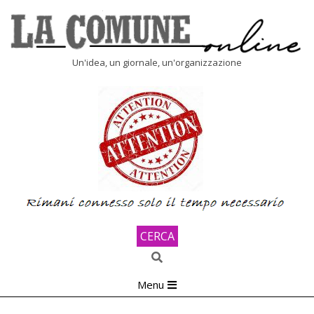
Skip
to
content
LA
Un'idea, un giornale, un'organizzazione
COMUNE
ONLINE
CERCA
Search
Primary
Menu
Navigation