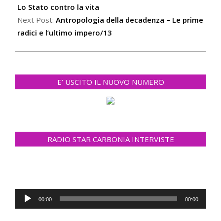
09
Lo Stato contro la vita
Next Post:
Antropologia della decadenza – Le prime
radici e l’ultimo impero/13
E’ USCITO IL NUOVO NUMERO
RADIO STAR CARBONIA INTERVISTE
Audio
00:00
00:00
Player