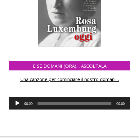
E SE DOMANI (ORA)… ASCOLTALA
Una canzone per cominciare il nostro domani
…
Audio
00:00
00:00
Player