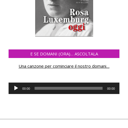
E SE DOMANI (ORA)… ASCOLTALA
Una canzone per cominciare il nostro domani
…
Audio
00:00
00:00
Player