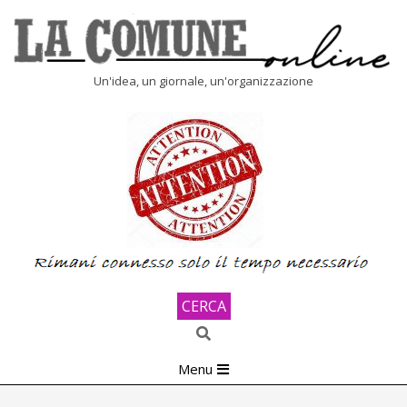
Skip
to
content
LA
Un'idea, un giornale, un'organizzazione
COMUNE
ONLINE
CERCA
Search
Primary
Menu
Navigation