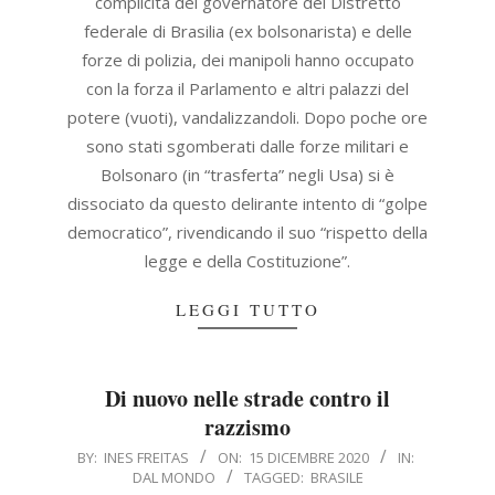
complicità del governatore del Distretto
federale di Brasilia (ex bolsonarista) e delle
forze di polizia, dei manipoli hanno occupato
con la forza il Parlamento e altri palazzi del
potere (vuoti), vandalizzandoli. Dopo poche ore
sono stati sgomberati dalle forze militari e
Bolsonaro (in “trasferta” negli Usa) si è
dissociato da questo delirante intento di “golpe
democratico”, rivendicando il suo “rispetto della
legge e della Costituzione”.
LEGGI TUTTO
Di nuovo nelle strade contro il
razzismo
2020-
BY:
INES FREITAS
ON:
15 DICEMBRE 2020
IN:
DAL MONDO
TAGGED:
BRASILE
12-