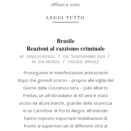
diffuse e sono
LEGGI TUTTO
Brasile
Reazioni al razzismo criminale
2020-
BY:
IGNACIO RUSELL
ON:
26 NOVEMBRE 2020
IN:
DAL MONDO
TAGGED:
BRASILE
11-
26
Proseguono le manifestazioni antirazziste
dopo che giovedì scorso – proprio alla vigilia del
Giorno della Coscienza nera – João Alberto
Freitas, un afrobrasiliano di 40 anni è stato
ucciso da alcuni bianchi, guardie della sicurezza
in un Carrefour di Porto Alegre. All’omicidio
hanno risposto importanti mobilitazioni di
fronte ai supermercati di differenti città al