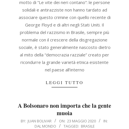
motto di “Le vite dei neri contano”: le persone
solidali e antirazziste non hanno tardato ad
associare questo crimine con quello recente di
George Floyd e di altri negli Stati Uniti. Il
problema del razzismo in Brasile, sempre più
normale con il crescere della disgregazione
sociale, è stato generalmente nascosto dietro
al mito della “democrazia razziale” creato per
ricondurre la grande varietà etnica esistente
nel paese all’interno
LEGGI TUTTO
A Bolsonaro non importa che la gente
muoia
2020-
BY:
JUAN BOLIVAR
ON:
23 MAGGIO 2020
IN:
DAL MONDO
TAGGED:
BRASILE
05-