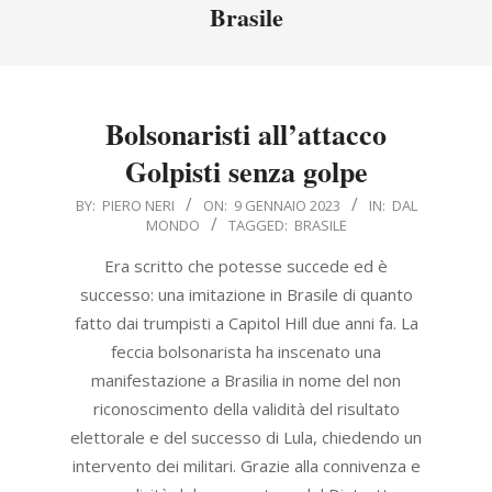
Menu
Brasile
Bolsonaristi all’attacco
Golpisti senza golpe
2023-
BY:
PIERO NERI
ON:
9 GENNAIO 2023
IN:
DAL
MONDO
TAGGED:
BRASILE
01-
09
Era scritto che potesse succede ed è
successo: una imitazione in Brasile di quanto
fatto dai trumpisti a Capitol Hill due anni fa. La
feccia bolsonarista ha inscenato una
manifestazione a Brasilia in nome del non
riconoscimento della validità del risultato
elettorale e del successo di Lula, chiedendo un
intervento dei militari. Grazie alla connivenza e