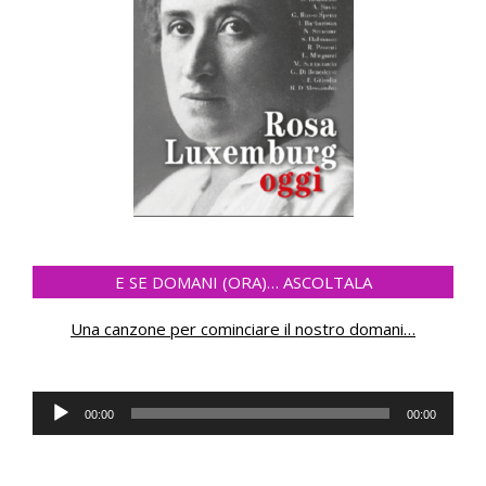
E SE DOMANI (ORA)… ASCOLTALA
Una canzone per cominciare il nostro domani
…
Audio
00:00
00:00
Player