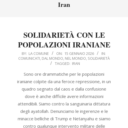
Menu
Iran
SOLIDARIETÀ CON LE
POPOLAZIONI IRANIANE
2026-
BY:
LA COMUNE
ON:
15 GENNAIO 2026
IN:
COMUNICATI
,
DAL MONDO
,
NEL MONDO
,
SOLIDARIETÀ
01-
TAGGED:
IRAN
15
Sono ore drammatiche per le popolazioni
iraniane colpite da una feroce repressione, in un
quadro segnato dal caos e dalla confusione
dove è anche difficile avere informazioni
attendibili. Siamo contro la sanguinaria dittatura
degli ayatollah. Denunciamo le ingerenze e le
minacce belliche di Trump e Netanyahu e siamo
contro qualunque intervento militare delle