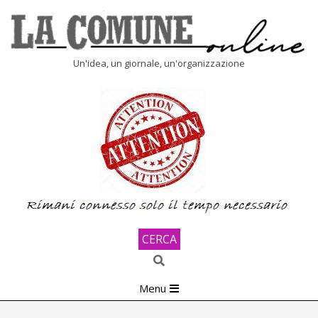
Skip
to
content
LA
Un'idea, un giornale, un'organizzazione
COMUNE
ONLINE
CERCA
Search
Primary
Menu
Navigation