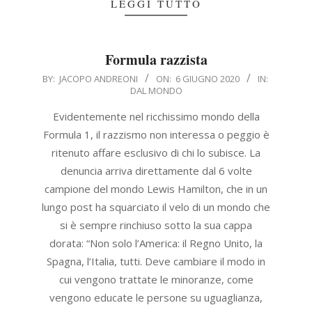
LEGGI TUTTO
Formula razzista
2020-
BY:
JACOPO ANDREONI
ON:
6 GIUGNO 2020
IN:
DAL MONDO
06-
06
Evidentemente nel ricchissimo mondo della
Formula 1, il razzismo non interessa o peggio è
ritenuto affare esclusivo di chi lo subisce. La
denuncia arriva direttamente dal 6 volte
campione del mondo Lewis Hamilton, che in un
lungo post ha squarciato il velo di un mondo che
si è sempre rinchiuso sotto la sua cappa
dorata: “Non solo l’America: il Regno Unito, la
Spagna, l’Italia, tutti. Deve cambiare il modo in
cui vengono trattate le minoranze, come
vengono educate le persone su uguaglianza,