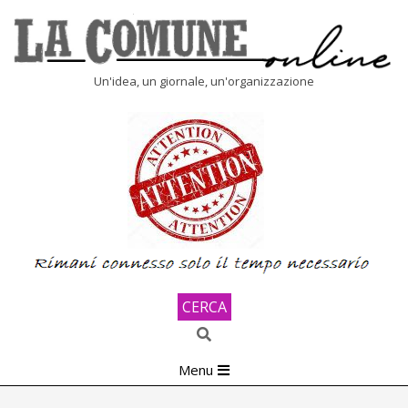
Skip
to
content
LA
Un'idea, un giornale, un'organizzazione
COMUNE
ONLINE
CERCA
Search
Primary
Menu
Navigation