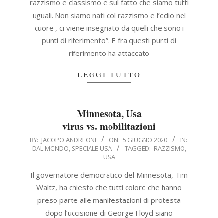
razzismo e classismo e sul fatto che siamo tutti
uguali. Non siamo nati col razzismo e l’odio nel
cuore , ci viene insegnato da quelli che sono i
punti di riferimento”. E fra questi punti di
riferimento ha attaccato
LEGGI TUTTO
Minnesota, Usa
virus vs. mobilitazioni
2020-
BY:
JACOPO ANDREONI
ON:
5 GIUGNO 2020
IN:
DAL MONDO
,
SPECIALE USA
TAGGED:
RAZZISMO
,
06-
USA
05
Il governatore democratico del Minnesota, Tim
Waltz, ha chiesto che tutti coloro che hanno
preso parte alle manifestazioni di protesta
dopo l’uccisione di George Floyd siano