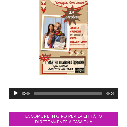
Audio
00:00
00:00
Player
LA COMUNE IN GIRO PER LA CITTÀ…O
DIRETTAMENTE A CASA TUA