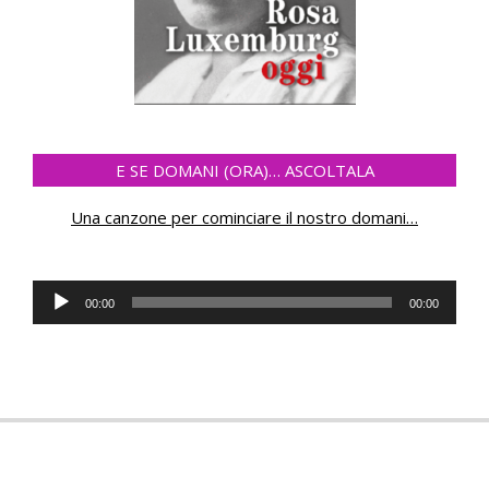
E SE DOMANI (ORA)… ASCOLTALA
Una canzone per cominciare il nostro domani
…
Audio
00:00
00:00
Player