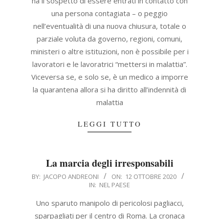
ha il sospetto di essere entrati in contatto con
una persona contagiata – o peggio
nell’eventualità di una nuova chiusura, totale o
parziale voluta da governo, regioni, comuni,
ministeri o altre istituzioni, non è possibile per i
lavoratori e le lavoratrici “mettersi in malattia”.
Viceversa se, e solo se, è un medico a imporre
la quarantena allora si ha diritto all’indennità di
malattia
LEGGI TUTTO
La marcia degli irresponsabili
2020-
BY:
JACOPO ANDREONI
ON:
12 OTTOBRE 2020
IN:
NEL PAESE
10-
12
Uno sparuto manipolo di pericolosi pagliacci,
sparpagliati per il centro di Roma. La cronaca