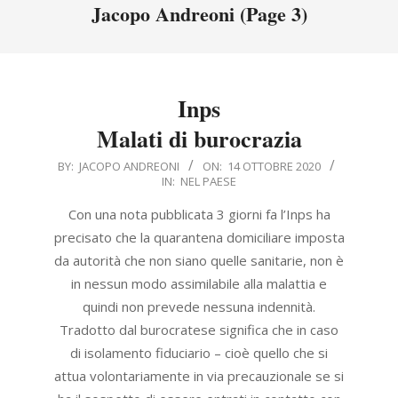
Menu
Jacopo Andreoni
(Page 3)
Inps
Malati di burocrazia
2020-
BY:
JACOPO ANDREONI
ON:
14 OTTOBRE 2020
IN:
NEL PAESE
10-
14
Con una nota pubblicata 3 giorni fa l’Inps ha
precisato che la quarantena domiciliare imposta
da autorità che non siano quelle sanitarie, non è
in nessun modo assimilabile alla malattia e
quindi non prevede nessuna indennità.
Tradotto dal burocratese significa che in caso
di isolamento fiduciario – cioè quello che si
attua volontariamente in via precauzionale se si