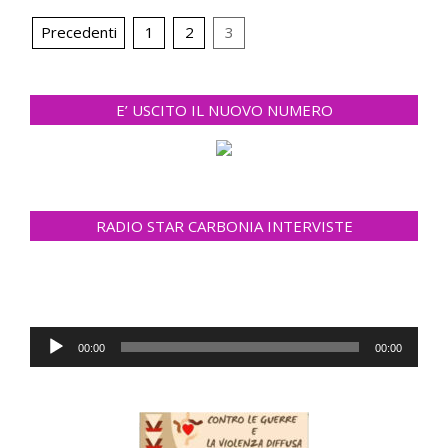
Navigazione
Precedenti
1
2
3
articoli
E’ USCITO IL NUOVO NUMERO
RADIO STAR CARBONIA INTERVISTE
Audio
00:00
00:00
Player